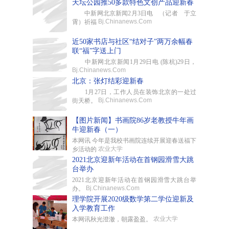
天坛公园推50多款特色文创产品迎新春
中新网北京新闻2月3日电 （记者 于立
Bj.Chinanews.Com
霄）祈福
近50家书店与社区“结对子”两万余幅春
联“福”字送上门
中新网北京新闻1月29日电 (陈杭)29日，
Bj.Chinanews.Com
北京：张灯结彩迎新春
1月27日，工作人员在装饰北京的一处过
Bj.Chinanews.Com
街天桥。
【图片新闻】书画院86岁老教授牛年画
牛迎新春（一）
本网讯 今年是我校书画院连续开展迎春送福下
农业大学
乡活动的
2021北京迎新年活动在首钢园滑雪大跳
台举办
2021北京迎新年活动在首钢园滑雪大跳台举
Bj.Chinanews.Com
办。
理学院开展2020级数学第二学位迎新及
入学教育工作
农业大学
本网讯秋光澄澈，朝露盈盈。