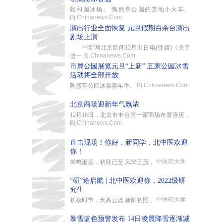
颐和园冰场。 陶然亭公园的雪地小火车。
Bj.Chinanews.Com
演出行业全面恢复 元旦假期百余台演出
剧场上演
中新网北京新闻12月31日电(徐婧)《关于
Bj.Chinanews.Com
进一
市属公园展览元旦“上新” 五家公园冰雪
活动将全部开放
Bj.Chinanews.Com
陶然亭公园冰雪嘉年华。
北京商场迎新年气氛浓
12月10日，北京市丰台区一家商场布置喜庆，
Bj.Chinanews.Com
直击现场！你好，新同学，北中医欢迎
你！
中医药大学
蝉鸣渐远，初秋已至 风华正茂，
“研”途启航 | 北中医欢迎你，2022级研
究生
中医药大学
初秋时节，天高云淡 新阳初照，
暴雪蓝色预警发布 14日凌晨降雪逐渐减