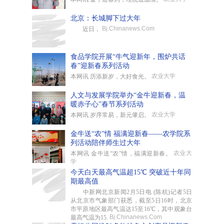
北京：长城脚下过大年
Bj.Chinanews.Com
近日，
食品学院开展“牛气迎新年，围炉共话
春”迎新春系列活动
农业大学
本网讯 历添新岁，大好食光。
人文与发展学院举办“金牛迎新春，温
暖赤子心”春节系列活动
农业大学
本网讯 岁序常易，新元肇启。
金牛送“农”情 福满迎新春——农学院系
列活动陪伴师生过大年
农业大
本网讯 金牛送“农”情，福满迎新春。
学
今天白天最高气温超15℃ 突破近十年同
期最高值
中新网北京新闻2月5日电 (陈杭)记者5日
从北京市气象部门获悉，截至5日16时，北京
市平原地区最高气温达15至16℃，其中观象台
Bj.Chinanews.Com
最高气温为15.