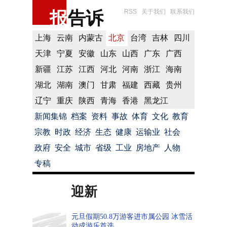
报
告诉
RSS
关于我们
联系我们
上海
云南
内蒙古
北京
台湾
吉林
四川
天津
宁夏
安徽
山东
山西
广东
广西
新疆
江苏
江西
河北
河南
浙江
海南
湖北
湖南
澳门
甘肃
福建
西藏
贵州
辽宁
重庆
陕西
青海
香港
黑龙江
新闻集锦
档案
资料
事故
体育
文化
教育
宗教
时政
经济
生态
健康
运输业
社会
政府
安全
城市
省级
工业
房地产
人物
专稿
迎新
元旦假期50.8万游客进市属公园 冰雪活
动成游乐首选