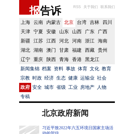
报
告诉
RSS
关于我们
联系我们
上海
云南
内蒙古
北京
台湾
吉林
四川
天津
宁夏
安徽
山东
山西
广东
广西
新疆
江苏
江西
河北
河南
浙江
海南
湖北
湖南
澳门
甘肃
福建
西藏
贵州
辽宁
重庆
陕西
青海
香港
黑龙江
新闻集锦
档案
资料
事故
体育
文化
教育
宗教
时政
经济
生态
健康
运输业
社会
政府
安全
城市
省级
工业
房地产
人物
专稿
北京政府新闻
习近平致2022年六五环境日国家主场活
动的贺信