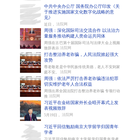
中共中央办公厅 国务院办公厅印发《关
于推进实施国家文化数字化战略的意
见》
法院网
近日，
周强：深化国际司法交流合作 以法治力
量服务推动构建人类命运共同体
周强在古巴第十届国际司法与法律大会上视频
法院网
致辞表示
打击整治养老诈骗，人民法院掀起强大
攻势
尊老敬老是中华民族传统美德，老人不安则家
法院网
庭不安。
周强：依法严厉打击养老诈骗违法犯罪
切实维护老年人合法权益
周强出席全国法院打击整治养老诈骗 专项行动
法院网
推
习近平在金砖国家外长会晤开幕式上发
表视频致辞
法院网
5月19日，
习近平回信勉励南京大学留学归国青年
学者
习近平回信勉励南京大学留学归国青年学者