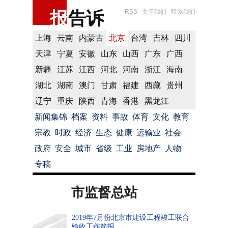
报
告诉
RSS
关于我们
联系我们
上海
云南
内蒙古
北京
台湾
吉林
四川
天津
宁夏
安徽
山东
山西
广东
广西
新疆
江苏
江西
河北
河南
浙江
海南
湖北
湖南
澳门
甘肃
福建
西藏
贵州
辽宁
重庆
陕西
青海
香港
黑龙江
新闻集锦
档案
资料
事故
体育
文化
教育
宗教
时政
经济
生态
健康
运输业
社会
政府
安全
城市
省级
工业
房地产
人物
专稿
市监督总站
2019年7月份北京市建设工程竣工联合
验收工作简报