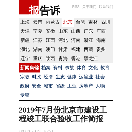
报
告诉
RSS
关于我们
联系我们
上海
云南
内蒙古
北京
台湾
吉林
四川
天津
宁夏
安徽
山东
山西
广东
广西
新疆
江苏
江西
河北
河南
浙江
海南
湖北
湖南
澳门
甘肃
福建
西藏
贵州
辽宁
重庆
陕西
青海
香港
黑龙江
新闻集锦
档案
资料
事故
体育
文化
教育
宗教
时政
经济
生态
健康
运输业
社会
政府
安全
城市
省级
工业
房地产
人物
专稿
2019年7月份北京市建设工
程竣工联合验收工作简报
08.08.2019 16:51