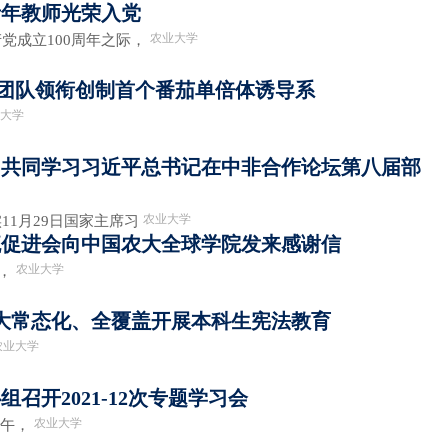
青年教师光荣入党
农业大学
党成立100周年之际，
教授团队领衔创制首个番茄单倍体诱导系
大学
门共同学习习近平总书记在中非合作论坛第八届部
农业大学
11月29日国家主席习
流促进会向中国农大全球学院发来感谢信
农业大学
日，
农大常态化、全覆盖开展本科生宪法教育
农业大学
召开2021-12次专题学习会
农业大学
上午，