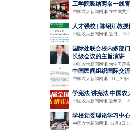
工学院吸纳两名一线
中国农大新闻网讯 在中国共产
人才强校 | 陈绍江
农业
中国农大新闻网讯 近日，
国际处联合校内多部
长级会议的主旨演讲
中国农大新闻网讯 为学习落实
中国民间组织国际交
中国农大新闻网讯 11月30
学宪法 讲宪法 中国
中国农大新闻网讯 近年来，
学校党委理论学习中心组
中国农大新闻网讯 12月3日