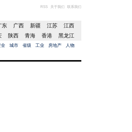
RSS
关于我们
联系我们
广东
广西
新疆
江苏
江西
庆
陕西
青海
香港
黑龙江
安全
城市
省级
工业
房地产
人物