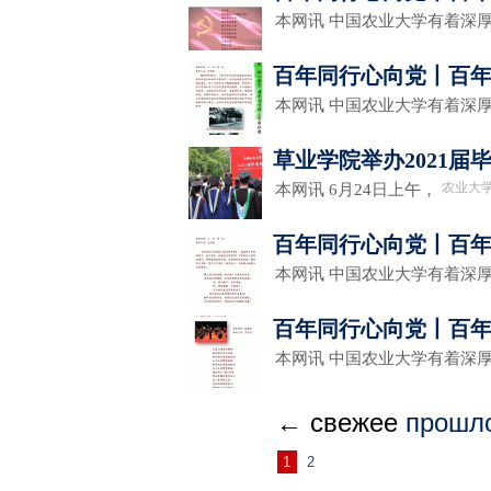
本网讯 中国农业大学有着深
百年同行心向党丨百年
本网讯 中国农业大学有着深
草业学院举办2021
农业大
本网讯 6月24日上午，
百年同行心向党丨百年
本网讯 中国农业大学有着深
百年同行心向党丨百年
本网讯 中国农业大学有着深
← свежее
прошл
1
2