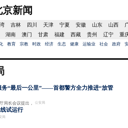
北京
新闻
湾
吉林
四川
天津
宁夏
安徽
山东
山西
湖南
澳门
甘肃
福建
西藏
贵州
辽宁
重
化
教育
宗教
时政
经济
生态
健康
运输业
社会
政府
局
服务“最后一公里”——首都警方全力推进“放管
公安局
厅局长会议提出，
上线试运行
安局