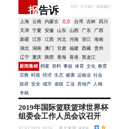
报
告诉
RSS
关于我们
联系我们
上海
云南
内蒙古
北京
台湾
吉林
四川
天津
宁夏
安徽
山东
山西
广东
广西
新疆
江苏
江西
河北
河南
浙江
海南
湖北
湖南
澳门
甘肃
福建
西藏
贵州
辽宁
重庆
陕西
青海
香港
黑龙江
新闻集锦
档案
资料
事故
体育
文化
教育
宗教
时政
经济
生态
健康
运输业
社会
政府
安全
城市
省级
工业
房地产
人物
专稿
2019年国际篮联篮球世界杯
组委会工作人员会议召开
07.03.2019 10:10
本文来源:
体育局