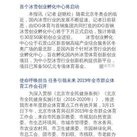
首个冰雪创业孵化中心将启动
本报讯（记者 赵晓松）随着北京冬奥会的临
近，国内冰雪行业的发展不断提速。记者日前获
悉，由IDG体育与首钢集团共同打造的IDG首钢
冰雪创业孵化中心将于下月正式启动，预计将吸
引30至50家初创企业进驻。 冰雪创业孵化
中心位于石景山区新首钢高端产业综合服务区冬
奥广场的最北部，是国内首个针对冰雪行业的创
业孵化中心，旨在孵化国内外冰雪体育创新创业
项目，为中小型冰雪行业创新机构提供新平台，
项目已筹备50亿元专项体育基金。 据
体育局
使命呼唤担当 任务引领未来 2019年全市群众体
育工作会召开
为深入贯彻《北京市全民健身条例》《北京
市全民健身实施计划（2016-2020年）》，推进
我市本年度群众体育重点工作有效开展，3月15
日下午，北京市体育局召开2019年全市群众体育
工作会，来自市民族宗教委、市规划自然资源
委、市生态环境局、市城市管理委、市水务局、
市农业农村局、市卫生健康委、市园林绿化局、
市总工会、团市委、市妇联、市残联、市老龄办