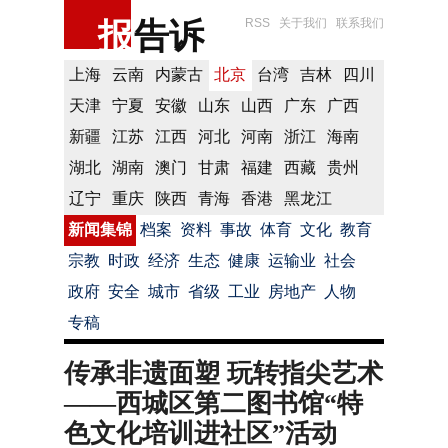
报
告诉
RSS
关于我们
联系我们
上海
云南
内蒙古
北京
台湾
吉林
四川
天津
宁夏
安徽
山东
山西
广东
广西
新疆
江苏
江西
河北
河南
浙江
海南
湖北
湖南
澳门
甘肃
福建
西藏
贵州
辽宁
重庆
陕西
青海
香港
黑龙江
新闻集锦
档案
资料
事故
体育
文化
教育
宗教
时政
经济
生态
健康
运输业
社会
政府
安全
城市
省级
工业
房地产
人物
专稿
传承非遗面塑 玩转指尖艺术
——西城区第二图书馆“特
色文化培训进社区”活动