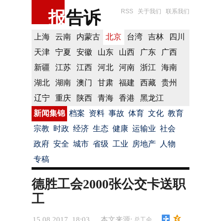
报
告诉
RSS
关于我们
联系我们
上海
云南
内蒙古
北京
台湾
吉林
四川
天津
宁夏
安徽
山东
山西
广东
广西
新疆
江苏
江西
河北
河南
浙江
海南
湖北
湖南
澳门
甘肃
福建
西藏
贵州
辽宁
重庆
陕西
青海
香港
黑龙江
新闻集锦
档案
资料
事故
体育
文化
教育
宗教
时政
经济
生态
健康
运输业
社会
政府
安全
城市
省级
工业
房地产
人物
专稿
德胜工会2000张公交卡送职
工
15.08.2017 18:03
本文来源:
总工会