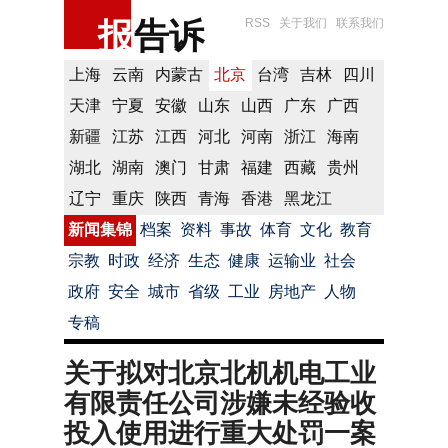
报
告诉
RSS
关于我们
联系我们
上海
云南
内蒙古
北京
台湾
吉林
四川
天津
宁夏
安徽
山东
山西
广东
广西
新疆
江苏
江西
河北
河南
浙江
海南
湖北
湖南
澳门
甘肃
福建
西藏
贵州
辽宁
重庆
陕西
青海
香港
黑龙江
新闻集锦
档案
资料
事故
体育
文化
教育
宗教
时政
经济
生态
健康
运输业
社会
政府
安全
城市
省级
工业
房地产
人物
专稿
关于拟对北京北机机电工业
有限责任公司涉嫌未经验收
投入使用进行重大处罚一案