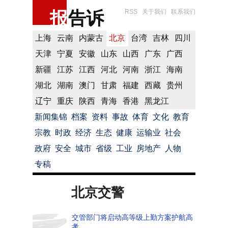
报
告诉
RSS
关于我们
联系我们
上海
云南
内蒙古
北京
台湾
吉林
四川
天津
宁夏
安徽
山东
山西
广东
广西
新疆
江苏
江西
河北
河南
浙江
海南
湖北
湖南
澳门
甘肃
福建
西藏
贵州
辽宁
重庆
陕西
青海
香港
黑龙江
新闻集锦
档案
资料
事故
体育
文化
教育
宗教
时政
经济
生态
健康
运输业
社会
政府
安全
城市
省级
工业
房地产
人物
专稿
北京交警
交管部门将启动高等级上勤方案护航高
考