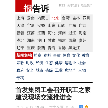
报
告诉
RSS
关于我们
联系我们
上海
云南
内蒙古
北京
台湾
吉林
四川
天津
宁夏
安徽
山东
山西
广东
广西
新疆
江苏
江西
河北
河南
浙江
海南
湖北
湖南
澳门
甘肃
福建
西藏
贵州
辽宁
重庆
陕西
青海
香港
黑龙江
新闻集锦
档案
资料
事故
体育
文化
教育
宗教
时政
经济
生态
健康
运输业
社会
政府
安全
城市
省级
工业
房地产
人物
专稿
首发集团工会召开职工之家
建设现场交流推进会
21.08.2017 19:49
本文来源:
总工会