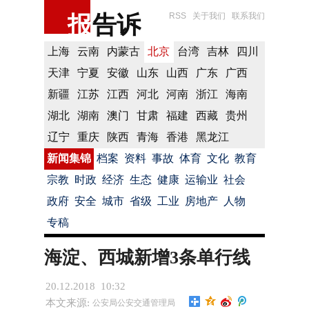
报
告诉
RSS
关于我们
联系我们
上海
云南
内蒙古
北京
台湾
吉林
四川
天津
宁夏
安徽
山东
山西
广东
广西
新疆
江苏
江西
河北
河南
浙江
海南
湖北
湖南
澳门
甘肃
福建
西藏
贵州
辽宁
重庆
陕西
青海
香港
黑龙江
新闻集锦
档案
资料
事故
体育
文化
教育
宗教
时政
经济
生态
健康
运输业
社会
政府
安全
城市
省级
工业
房地产
人物
专稿
海淀、西城新增3条单行线
20.12.2018 10:32
本文来源:
公安局公安交通管理局