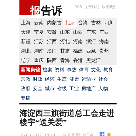
报
告诉
RSS
关于我们
联系我们
上海
云南
内蒙古
北京
台湾
吉林
四川
天津
宁夏
安徽
山东
山西
广东
广西
新疆
江苏
江西
河北
河南
浙江
海南
湖北
湖南
澳门
甘肃
福建
西藏
贵州
辽宁
重庆
陕西
青海
香港
黑龙江
新闻集锦
档案
资料
事故
体育
文化
教育
宗教
时政
经济
生态
健康
运输业
社会
政府
安全
城市
省级
工业
房地产
人物
专稿
海淀西三旗街道总工会走进
楼宇“送关爱”
16.08.2017 18:24
本文来源:
总工会