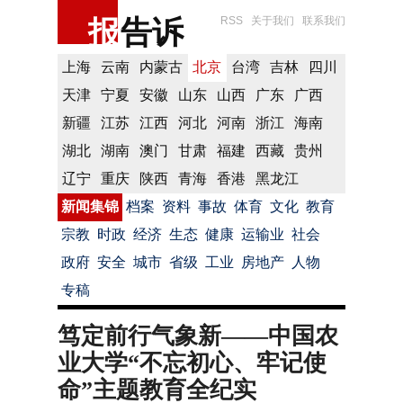
报
告诉
RSS
关于我们
联系我们
上海
云南
内蒙古
北京
台湾
吉林
四川
天津
宁夏
安徽
山东
山西
广东
广西
新疆
江苏
江西
河北
河南
浙江
海南
湖北
湖南
澳门
甘肃
福建
西藏
贵州
辽宁
重庆
陕西
青海
香港
黑龙江
新闻集锦
档案
资料
事故
体育
文化
教育
宗教
时政
经济
生态
健康
运输业
社会
政府
安全
城市
省级
工业
房地产
人物
专稿
笃定前行气象新——中国农
业大学“不忘初心、牢记使
命”主题教育全纪实