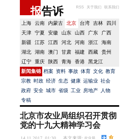
报
告诉
RSS
关于我们
联系我们
上海
云南
内蒙古
北京
台湾
吉林
四川
天津
宁夏
安徽
山东
山西
广东
广西
新疆
江苏
江西
河北
河南
浙江
海南
湖北
湖南
澳门
甘肃
福建
西藏
贵州
辽宁
重庆
陕西
青海
香港
黑龙江
新闻集锦
档案
资料
事故
体育
文化
教育
宗教
时政
经济
生态
健康
运输业
社会
政府
安全
城市
省级
工业
房地产
人物
专稿
北京市农业局组织召开贯彻
党的十九大精神学习会
14.11.2017 01:30
本文来源:
农业局