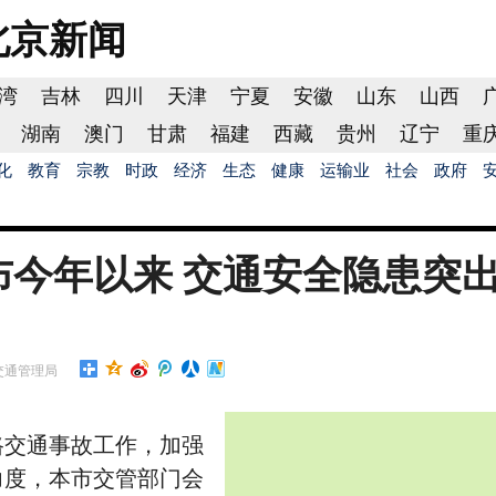
北京
新闻
湾
吉林
四川
天津
宁夏
安徽
山东
山西
湖南
澳门
甘肃
福建
西藏
贵州
辽宁
重
化
教育
宗教
时政
经济
生态
健康
运输业
社会
政府
布今年以来 交通安全隐患突
交通管理局
交通事故工作，加强
力度，本市交管部门会