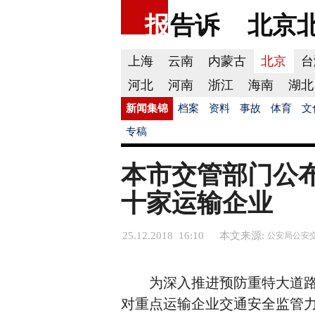
报
告诉
北京
上海
云南
内蒙古
北京
台
河北
河南
浙江
海南
湖北
新闻集锦
档案
资料
事故
体育
文
专稿
本市交管部门公
十家运输企业
25.12.2018 16:10
本文来源:
公安局公安
为深入推进预防重特大道路
对重点运输企业交通安全监管