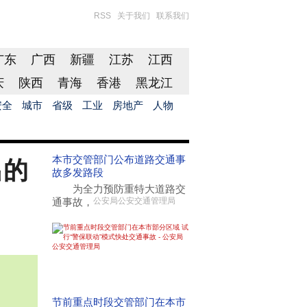
RSS
关于我们
联系我们
广东
广西
新疆
江苏
江西
庆
陕西
青海
香港
黑龙江
安全
城市
省级
工业
房地产
人物
本市交管部门公布道路交通事
出的
故多发路段
为全力预防重特大道路交
通事故，
公安局公安交通管理局
节前重点时段交管部门在本市