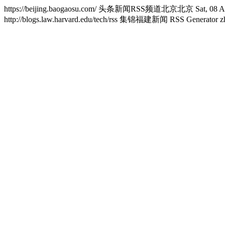
https://beijing.baogaosu.com/
头条新闻RSS频道北京北京
Sat, 08 
http://blogs.law.harvard.edu/tech/rss
集锦福建新闻 RSS Generator
z